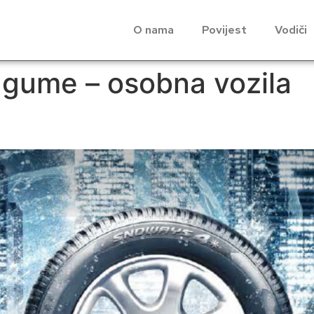
O nama
Povijest
Vodiči
 gume – osobna vozila