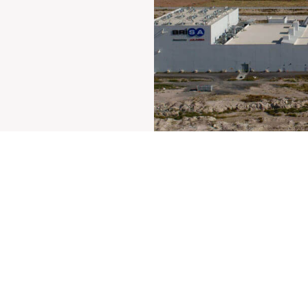
Vodiči i video
Vodiči
Video materijali
e gume