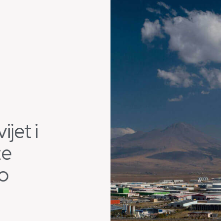
ijet i
že
o