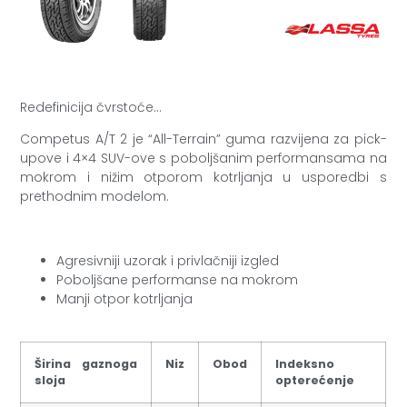
Redefinicija čvrstoće…
Competus A/T 2 je “All-Terrain” guma razvijena za pick-
upove i 4×4 SUV-ove s poboljšanim performansama na
mokrom i nižim otporom kotrljanja u usporedbi s
prethodnim modelom.
Agresivniji uzorak i privlačniji izgled
Poboljšane performanse na mokrom
Manji otpor kotrljanja
Širina gaznoga
Niz
Obod
Indeksno
sloja
opterećenje