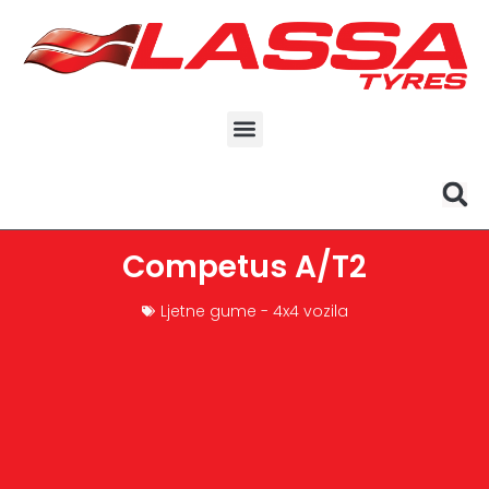
Competus A/T2
Ljetne gume - 4x4 vozila