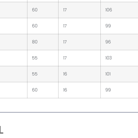
60
17
106
60
17
99
80
17
96
55
17
103
55
16
101
60
16
99
L