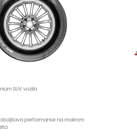
mium SUV vozila
a poboljšava performanse na mokrom
alta