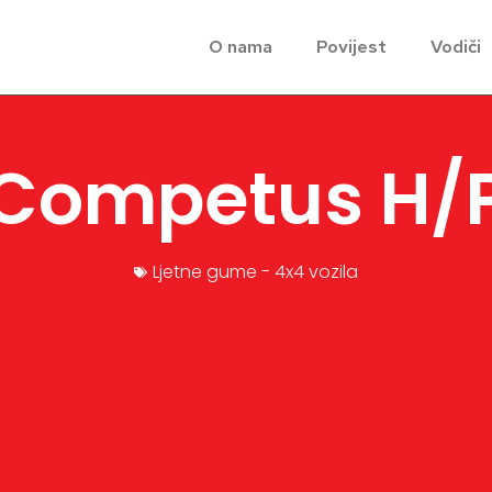
O nama
Povijest
Vodiči
Competus H/
Ljetne gume - 4x4 vozila