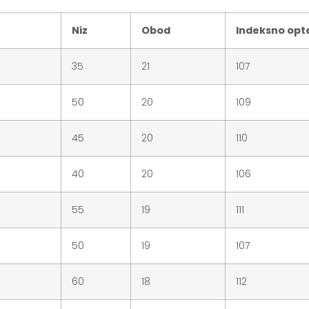
Niz
Obod
Indeksno opt
35
21
107
50
20
109
45
20
110
40
20
106
55
19
111
50
19
107
60
18
112